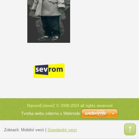
RamonEsteveZ © 2008-2024 all rights reserved
Tvorba webu zdarma s Webnode
Zobrazit:
Mobilní verzi
|
Standardní verzi