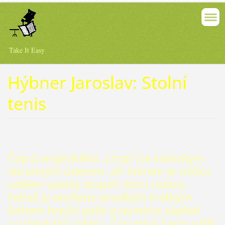
Take It Easy
Hýbner Jaroslav: Stolní
tenis
Čop (z anglického „chop“) je klasickým
obranným úderem, při kterém je míčku
udělen vysoký stupeň dolní rotace,
čehož je docíleno prudkým krátkým
švihem hrající paže a zejména zápěstí
v uzlové fázi úderu. Čop mívá často vyšší