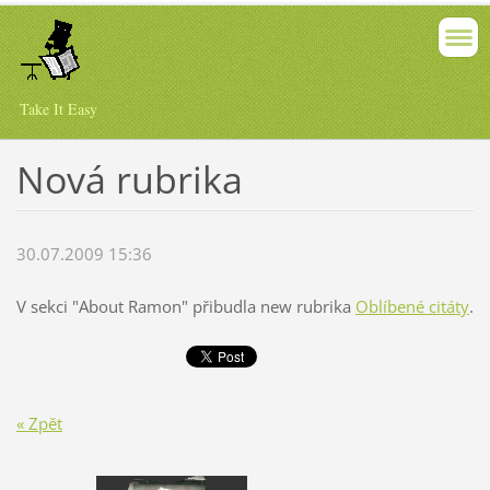
Take It Easy
Nová rubrika
30.07.2009 15:36
V sekci "About Ramon" přibudla new rubrika
Oblíbené citáty
.
« Zpět